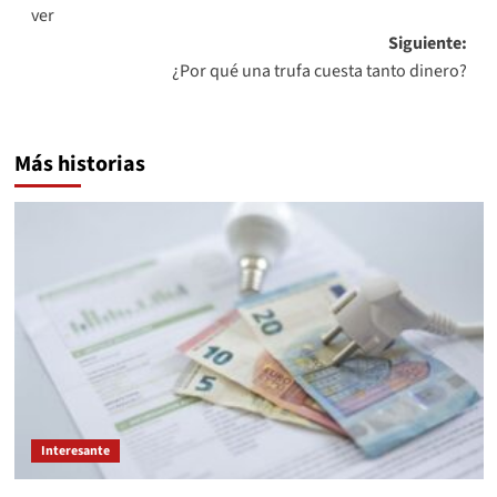
de
ver
entradas
Siguiente:
¿Por qué una trufa cuesta tanto dinero?
Más historias
Interesante