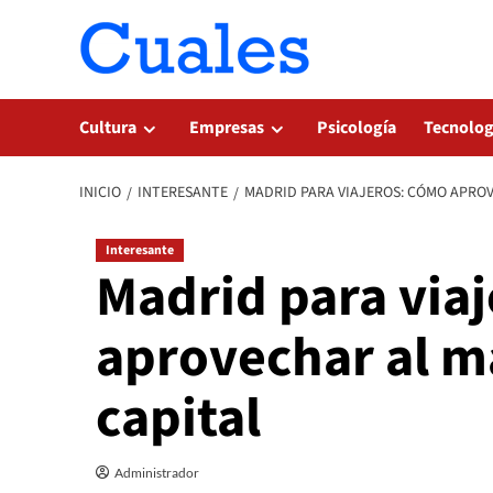
Saltar
al
contenido
Cultura
Empresas
Psicología
Tecnolog
INICIO
INTERESANTE
MADRID PARA VIAJEROS: CÓMO APROVE
Interesante
Madrid para via
aprovechar al má
capital
Administrador