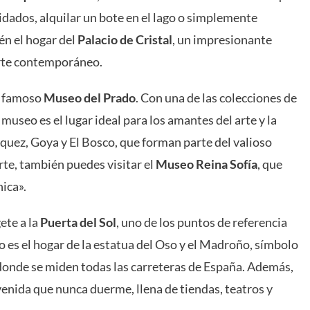
dados, alquilar un bote en el lago o simplemente
én el hogar del
Palacio de Cristal
, un impresionante
 arte contemporáneo.
el famoso
Museo del Prado
. Con una de las colecciones de
useo es el lugar ideal para los amantes del arte y la
zquez, Goya y El Bosco, que forman parte del valioso
rte, también puedes visitar el
Museo Reina Sofía
, que
ica».
ete a la
Puerta del Sol
, uno de los puntos de referencia
o es el hogar de la estatua del Oso y el Madroño, símbolo
donde se miden todas las carreteras de España. Además,
venida que nunca duerme, llena de tiendas, teatros y