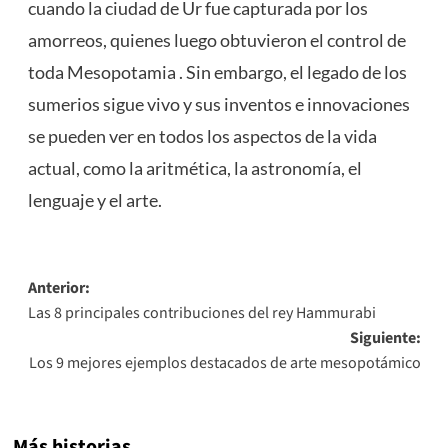
cuando la ciudad de Ur fue capturada por los
amorreos, quienes luego obtuvieron el control de
toda Mesopotamia . Sin embargo, el legado de los
sumerios sigue vivo y sus inventos e innovaciones
se pueden ver en todos los aspectos de la vida
actual, como la aritmética, la astronomía, el
lenguaje y el arte.
Navegación
Anterior:
Las 8 principales contribuciones del rey Hammurabi
de
Siguiente:
entradas
Los 9 mejores ejemplos destacados de arte mesopotámico
Más historias