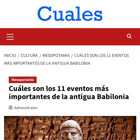
Saltar
al
contenido
Menú
primario
INICIO
CULTURA
MESOPOTAMIA
CUÁLES SON LOS 11 EVENTOS
MÁS IMPORTANTES DE LA ANTIGUA BABILONIA
Mesopotamia
Cuáles son los 11 eventos más
importantes de la antigua Babilonia
Administrador