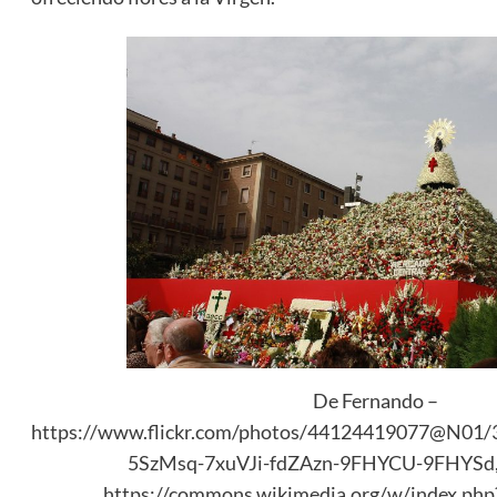
De Fernando –
https://www.flickr.com/photos/44124419077@N01/3
5SzMsq-7xuVJi-fdZAzn-9FHYCU-9FHYSd, 
https://commons.wikimedia.org/w/index.ph