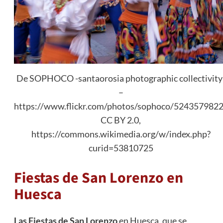
De SOPHOCO -santaorosia photographic collectivity
–
https://www.flickr.com/photos/sophoco/5243579822
CC BY 2.0,
https://commons.wikimedia.org/w/index.php?
curid=53810725
Fiestas de San Lorenzo en
Huesca
Las Fiestas de San Lorenzo
en Huesca, que se