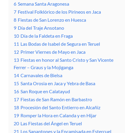
6
Semana Santa Aragonesa
7
Festival Folklórico de los Pirineos en Jaca
8
Fiestas de San Lorenzo en Huesca
9
Día del Traje Ansotano
10
Día de la Faldeta en Fraga
11
Las Bodas de Isabel de Segura en Teruel
12
Primer Viernes de Mayo en Jaca
13
Fiestas en honor al Santo Cristo y San Vicente
Ferrer – Graus y la Mojiganga
14
Carnavales de Bielsa
15
Santa Orosia en Jaca y Yebra de Basa
16
San Roque en Calatayud
17
Fiestas de San Ramón en Barbastro
18
Procesión del Santo Entierro en Alcañiz
19
Romper la Hora en Calanda y en Hijar
20
Las Fiestas del Ángel en Teruel
21
Los Sanantones y la Encamisada en Estercuel