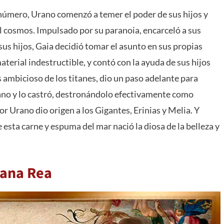
 número, Urano comenzó a temer el poder de sus hijos y
l cosmos. Impulsado por su paranoia, encarceló a sus
 sus hijos, Gaia decidió tomar el asunto en sus propias
terial indestructible, y contó con la ayuda de sus hijos
s ambicioso de los titanes, dio un paso adelante para
rano y lo castró, destronándolo efectivamente como
 Urano dio origen a los Gigantes, Erinias y Melia. Y
 esta carne y espuma del mar nació la diosa de la belleza y
mana Rea