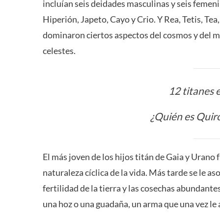
incluían seis deidades masculinas y seis femen
Hiperión, Japeto, Cayo y Crio. Y Rea, Tetis, T
dominaron ciertos aspectos del cosmos y del mu
celestes.
12 titanes 
¿Quién es Quiró
El más joven de los hijos titán de Gaia y Urano 
naturaleza cíclica de la vida. Más tarde se le as
fertilidad de la tierra y las cosechas abundant
una hoz o una guadaña, un arma que una vez le 