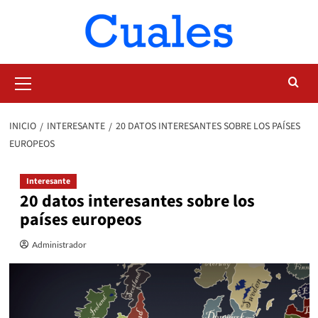
Saltar
al
contenido
Menú
primario
INICIO
INTERESANTE
20 DATOS INTERESANTES SOBRE LOS PAÍSES
EUROPEOS
Interesante
20 datos interesantes sobre los
países europeos
Administrador