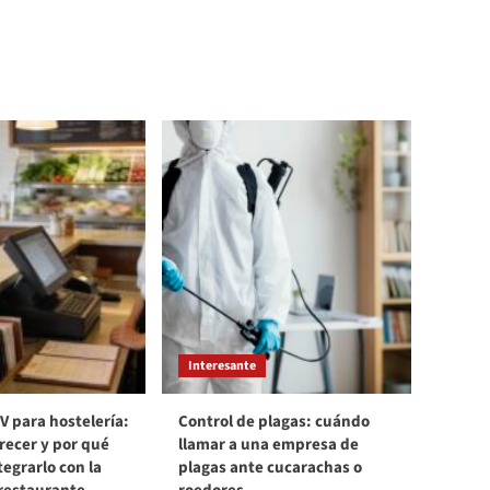
Interesante
V para hostelería:
Control de plagas: cuándo
recer y por qué
llamar a una empresa de
egrarlo con la
plagas ante cucarachas o