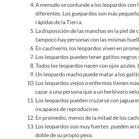
A menudo se confunde a los leopardos con 
diferentes. Los guepardos son más pequeños 
rápidas de la
Tierra
.
La disposición de las manchas en la piel de 
tampoco hay personas con las mismas huella
En cautiverio, los leopardos viven en prome
Los leopardos pueden tener gatitos negros
Todos los leopardos nacen con ojos azules. Lu
Un leopardo macho puede matar a los gatito
Los leopardos viejos o enfermos tienen más
cazar a una persona que a un herbívoro velo
Los leopardos pueden cruzarse con jaguares y
incapaces de reproducirse.
En promedio, menos de la mitad de los cach
Los leopardos son muy fuertes: pueden arras
doble de su propio peso.