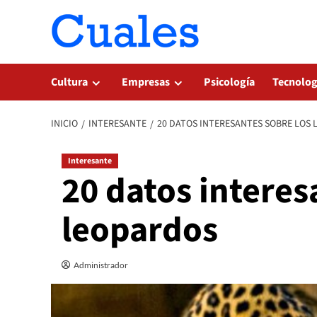
Saltar
al
contenido
Cultura
Empresas
Psicología
Tecnolog
INICIO
INTERESANTE
20 DATOS INTERESANTES SOBRE LOS
Interesante
20 datos interes
leopardos
Administrador