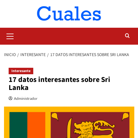
Saltar
al
contenido
Menú
primario
INICIO
INTERESANTE
17 DATOS INTERESANTES SOBRE SRI LANKA
Interesante
17 datos interesantes sobre Sri
Lanka
Administrador