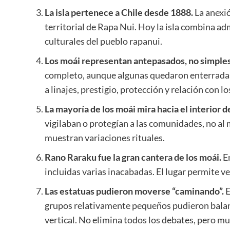
La isla pertenece a Chile desde 1888.
La anexió
territorial de Rapa Nui. Hoy la isla combina ad
culturales del pueblo rapanui.
Los moái representan antepasados, no simples
completo, aunque algunas quedaron enterradas
a linajes, prestigio, protección y relación con l
La mayoría de los moái mira hacia el interior de 
vigilaban o protegían a las comunidades, no a
muestran variaciones rituales.
Rano Raraku fue la gran cantera de los moái.
En
incluidas varias inacabadas. El lugar permite ve
Las estatuas pudieron moverse “caminando”.
E
grupos relativamente pequeños pudieron balanc
vertical. No elimina todos los debates, pero mu