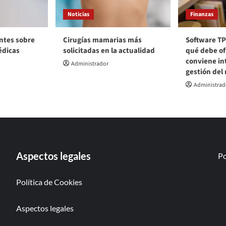
Noticias
Finanzas
ntes sobre
Cirugías mamarias más
Software TP
édicas
solicitadas en la actualidad
qué debe of
conviene int
Administrador
gestión del
Administrad
Aspectos legales
Po
Política de Cookies
Aspectos legales