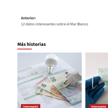
Navegación
Anterior:
12 datos interesantes sobre el Mar Blanco
de
entradas
Más historias
Interesante
Interesante