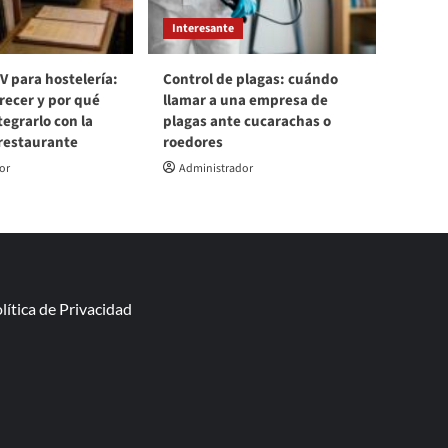
Interesante
V para hostelería:
Control de plagas: cuándo
recer y por qué
llamar a una empresa de
egrarlo con la
plagas ante cucarachas o
 restaurante
roedores
or
Administrador
lítica de Privacidad