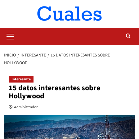
Saltar
al
contenido
Menú
primario
INICIO
INTERESANTE
15 DATOS INTERESANTES SOBRE
HOLLYWOOD
Interesante
15 datos interesantes sobre
Hollywood
Administrador