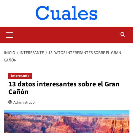
Saltar
al
contenido
Menú
primario
INICIO
INTERESANTE
13 DATOS INTERESANTES SOBRE EL GRAN
CAÑÓN
Interesante
13 datos interesantes sobre el Gran
Cañón
Administrador