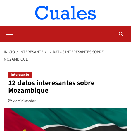
Saltar
al
contenido
Menú
primario
INICIO
INTERESANTE
12 DATOS INTERESANTES SOBRE
MOZAMBIQUE
Interesante
12 datos interesantes sobre
Mozambique
Administrador