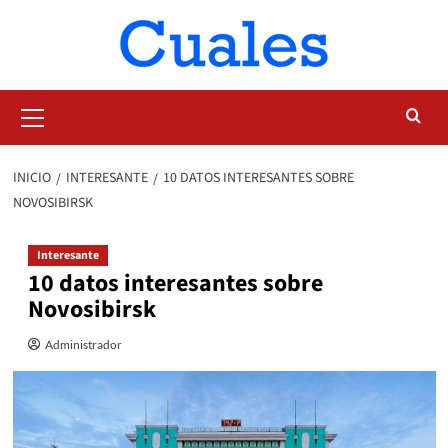
Saltar
al
contenido
Menú
primario
INICIO
INTERESANTE
10 DATOS INTERESANTES SOBRE
NOVOSIBIRSK
Interesante
10 datos interesantes sobre
Novosibirsk
Administrador