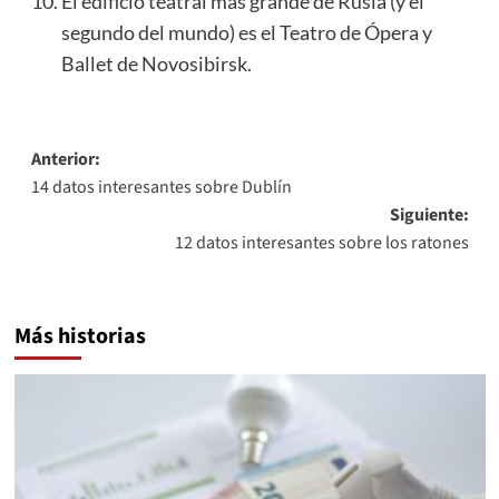
El edificio teatral más grande de Rusia (y el
segundo del mundo) es el Teatro de Ópera y
Ballet de Novosibirsk.
Navegación
Anterior:
14 datos interesantes sobre Dublín
de
Siguiente:
entradas
12 datos interesantes sobre los ratones
Más historias