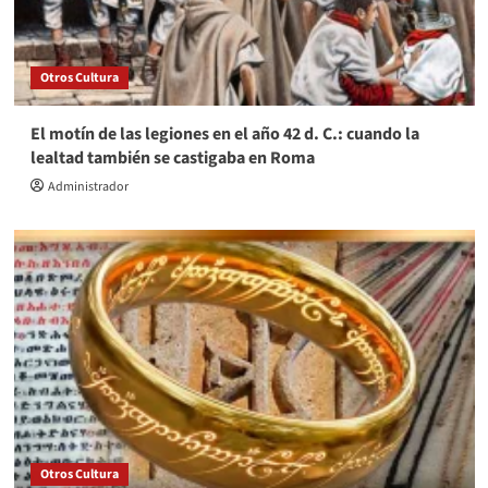
Otros Cultura
El motín de las legiones en el año 42 d. C.: cuando la
lealtad también se castigaba en Roma
Administrador
Otros Cultura