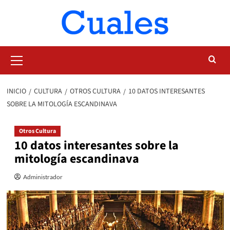
Saltar
al
contenido
Menú
primario
INICIO
CULTURA
OTROS CULTURA
10 DATOS INTERESANTES
SOBRE LA MITOLOGÍA ESCANDINAVA
Otros Cultura
10 datos interesantes sobre la
mitología escandinava
Administrador