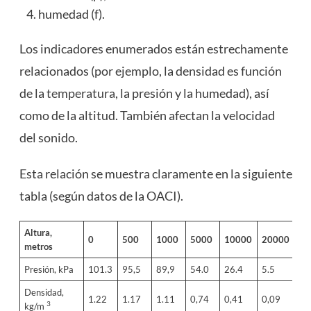
humedad (f).
Los indicadores enumerados están estrechamente
relacionados (por ejemplo, la densidad es función
de la
temperatura
, la presión y la humedad), así
como de la altitud. También afectan la velocidad
del sonido.
Esta relación se muestra claramente en la siguiente
tabla (según datos de la OACI).
Altura,
0
500
1000
5000
10000
20000
metros
Presión, kPa
101.3
95,5
89,9
54.0
26.4
5.5
Densidad,
1.22
1.17
1.11
0,74
0,41
0,09
3
kg/m