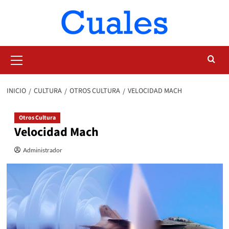
Saltar
al
contenido
Menú
primario
INICIO
CULTURA
OTROS CULTURA
VELOCIDAD MACH
Otros Cultura
Velocidad Mach
Administrador