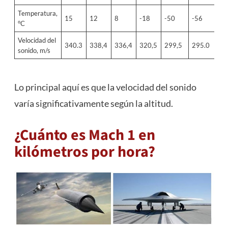
Temperatura,
15
12
8
-18
-50
-56
°C
Velocidad del
340.3
338,4
336,4
320,5
299,5
295.0
sonido, m/s
Lo principal aquí es que la velocidad del sonido
varía significativamente según la altitud.
¿Cuánto es Mach 1 en
kilómetros por hora?