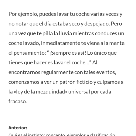
Por ejemplo, puedes lavar tu coche varias veces y
no notar que el día estaba seco y despejado. Pero
una vez que te pilla la lluvia mientras conduces un
coche lavado, inmediatamente te viene a la mente
el pensamiento: “¡Siempre es así! Lo único que
tienes que hacer es lavar el coche…” Al
encontrarnos regularmente con tales eventos,
comenzamos a ver un patrón ficticio y culpamos a
la «ley de la mezquindad» universal por cada
fracaso.
Navegación
Anterior:
Qué es el instinto: concepto, ejemplos y clasificación