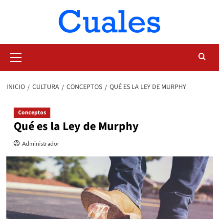
Saltar
al
contenido
Menú
primario
INICIO
CULTURA
CONCEPTOS
QUÉ ES LA LEY DE MURPHY
Conceptos
Qué es la Ley de Murphy
Administrador