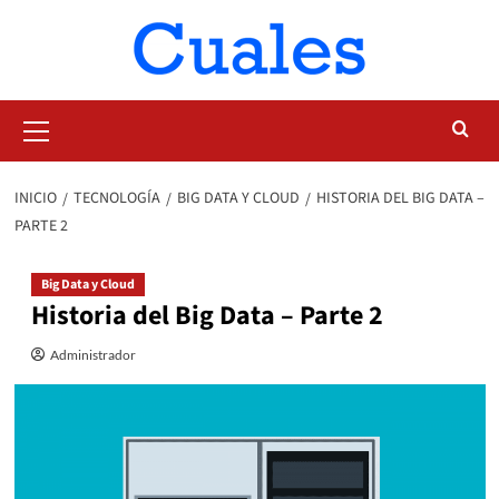
Saltar
al
contenido
Menú
primario
INICIO
TECNOLOGÍA
BIG DATA Y CLOUD
HISTORIA DEL BIG DATA –
PARTE 2
Big Data y Cloud
Historia del Big Data – Parte 2
Administrador