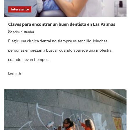
Interesante
Claves para encontrar un buen dentista en Las Palmas
Administrador
Elegir una clínica dental no siempre es sencillo. Muchas
personas empiezan a buscar cuando aparece una molestia,
cuando llevan tiempo...
Leer
Leer más
más
sobre
Claves
para
encontrar
un
buen
dentista
en
Las