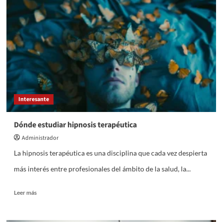
si
una
piscina
pierde
agua
o
simplemente
se
está
evaporando
Interesante
Dónde estudiar hipnosis terapéutica
Administrador
La hipnosis terapéutica es una disciplina que cada vez despierta
más interés entre profesionales del ámbito de la salud, la...
Leer
Leer más
más
sobre
Dónde