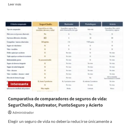
Leer
Leer más
más
sobre
Mariachi
juvenil
en
Bogotá:
música
en
vivo
para
celebrar
con
emoción
Interesante
Comparativa de comparadores de seguros de vida:
SegurChollo, Rastreator, PuntoSeguro y Acierto
Administrador
Elegir un seguro de vida no debería reducirse únicamente a