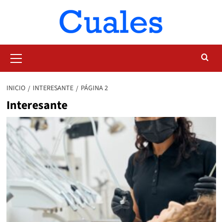
Saltar
al
contenido
Menú
primario
INICIO
INTERESANTE
PÁGINA 2
Interesante