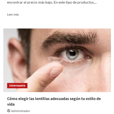
encontrar el precio más bajo. En este tipo de productos,...
Leer
Leer más
más
sobre
Comparativa
de
comparadores
de
seguros
de
vida:
SegurChollo,
Rastreator,
PuntoSeguro
y
Acierto
Interesante
Cómo elegir las lentillas adecuadas según tu estilo de
vida
Administrador