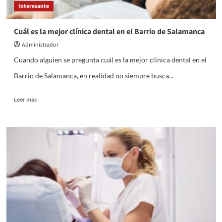
Interesante
Cuál es la mejor clínica dental en el Barrio de Salamanca
Administrador
Cuando alguien se pregunta cuál es la mejor clínica dental en el
Barrio de Salamanca, en realidad no siempre busca...
Leer
Leer más
más
sobre
Cuál
es
la
mejor
clínica
dental
en
el
Barrio
de
Salamanca