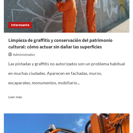
Palmas
Interesante
Limpieza de graffitis y conservación del patrimonio
cultural: cómo actuar sin dañar las superficies
Administrador
Las pintadas y graffitis no autorizados son un problema habitual
en muchas ciudades. Aparecen en fachadas, muros,
escaparates, monumentos, mobiliario...
Leer
Leer más
más
sobre
Limpieza
de
graffitis
y