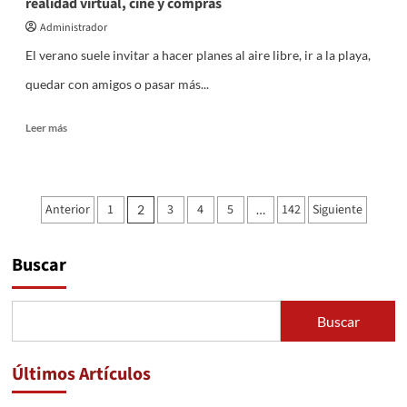
realidad virtual, cine y compras
Administrador
El verano suele invitar a hacer planes al aire libre, ir a la playa,
quedar con amigos o pasar más...
Leer
Leer más
más
sobre
Planes
diferentes
Paginación
Anterior
1
3
4
5
142
Siguiente
2
…
que
de
hacer
este
entradas
Buscar
verano:
karting,
realidad
virtual,
Buscar
cine
y
compras
Últimos Artículos