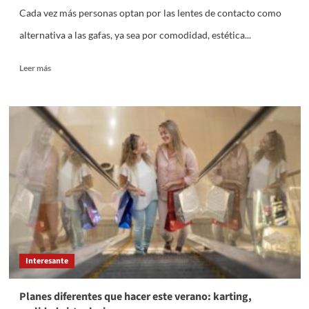
Cada vez más personas optan por las lentes de contacto como
alternativa a las gafas, ya sea por comodidad, estética...
Leer
Leer más
más
sobre
Cómo
elegir
las
lentillas
adecuadas
según
tu
estilo
de
vida
Interesante
Planes diferentes que hacer este verano: karting,