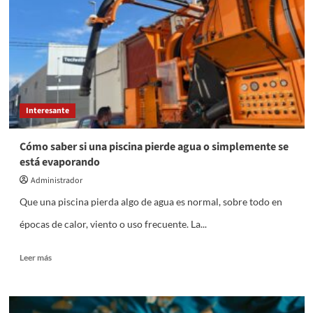
conservación
del
patrimonio
cultural:
cómo
actuar
sin
dañar
Interesante
las
superficies
Cómo saber si una piscina pierde agua o simplemente se
está evaporando
Administrador
Que una piscina pierda algo de agua es normal, sobre todo en
épocas de calor, viento o uso frecuente. La...
Leer
Leer más
más
sobre
Cómo
saber