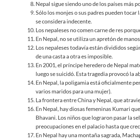
Nepal sigue siendo uno de los países más p
Sólo los monjes o sus padres pueden tocar l
se considera indecente.
Los nepaleses no comen carne de res porque
En Nepal, no se utiliza un apretón de manos 
Los nepaleses todavía están divididos según 
de una casta a otra es imposible.
En 2001, el príncipe heredero de Nepal mató 
luego se suicidó. Esta tragedia provocó la a
En Nepal, la poligamia está oficialmente perm
varios maridos para una mujer).
La frontera entre China y Nepal, que atravi
En Nepal, hay diosas femeninas Kumari que 
Bhavani. Los niños que lograron pasar la s
preocupaciones en el palacio hasta que crec
En Nepal hay una montaña sagrada, Machapu