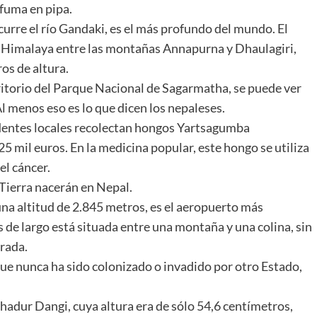
 fuma en pipa.
scurre el río Gandaki, es el más profundo del mundo. El
del Himalaya entre las montañas Annapurna y Dhaulagiri,
os de altura.
ritorio del Parque Nacional de Sagarmatha, se puede ver
Al menos eso es lo que dicen los nepaleses.
identes locales recolectan hongos Yartsagumba
5 mil euros. En la medicina popular, este hongo se utiliza
el cáncer.
 Tierra nacerán en Nepal.
una altitud de 2.845 metros, es el aeropuerto más
 de largo está situada entre una montaña y una colina, sin
trada.
que nunca ha sido colonizado o invadido por otro Estado,
adur Dangi, cuya altura era de sólo 54,6 centímetros,