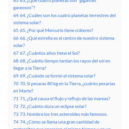
63
63. ¿Qué cuatro planetas son “gigantes
gaseosos”?
64
64. ¿Cuáles son los cuatro planetas terrestres del
sistema solar?
65
65. ¿Por qué Mercurio tiene cráteres?
66
66. ¿Qué estrella es el centro de nuestro sistema
solar?
67
67. ¿Cuántos años tiene el Sol?
68
68. ¿Cuánto tiempo tardan los rayos del sol en
llegar a la Tierra?
69
69. ¿Cuándo se formó el sistema solar?
70
70. Si pesaras 80 kg en la Tierra, ¿cuánto pesarías
en Marte?
71
71. ¿Qué causa el flujo y reflujo de las mareas?
72
72. ¿Cuánto dura un eclipse solar?
73
73. Nombra los tres asteroides más famosos.
74
74. ¿Cómo se llama una gran cantidad de
meteoritos que aparecen al mismo tiempo y en un