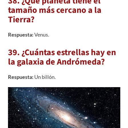
38. ¿Qué planeta tiene el
tamaño más cercano a la
Tierra?
Respuesta:
Venus.
39. ¿Cuántas estrellas hay en
la galaxia de Andrómeda?
Respuesta:
Un billón.